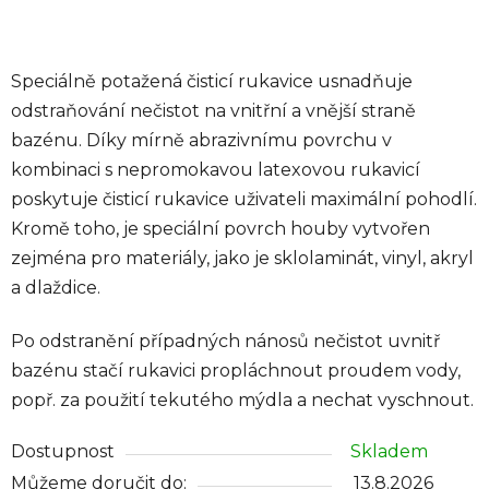
Speciálně potažená čisticí rukavice usnadňuje
odstraňování nečistot na vnitřní a vnější straně
bazénu. Díky mírně abrazivnímu povrchu v
kombinaci s nepromokavou latexovou rukavicí
poskytuje čisticí rukavice uživateli maximální pohodlí.
Kromě toho, je speciální povrch houby vytvořen
zejména pro materiály, jako je sklolaminát, vinyl, akryl
a dlaždice.
Po odstranění případných nánosů nečistot uvnitř
bazénu stačí rukavici propláchnout proudem vody,
popř. za použití tekutého mýdla a nechat vyschnout.
Dostupnost
Skladem
Můžeme doručit do:
13.8.2026