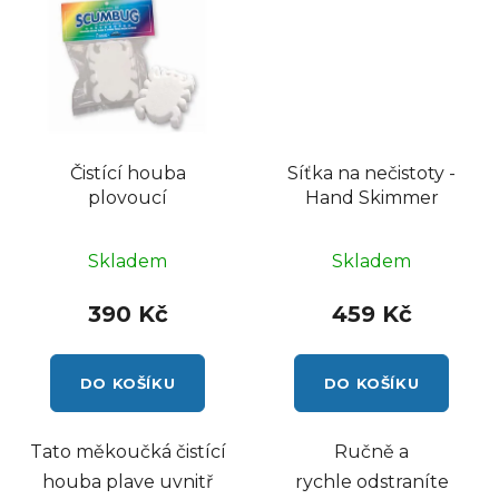
Čistící houba
Síťka na nečistoty -
plovoucí
Hand Skimmer
Skladem
Skladem
390 Kč
459 Kč
DO KOŠÍKU
DO KOŠÍKU
Tato měkoučká čistící
Ručně a
houba plave uvnitř
rychle odstraníte