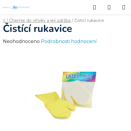
Přejít
Hledat
NÁKUP
na
obsah
KOŠÍK
Domů
/
Chemie do vířivky a její údržba
/
Čistící rukavice
Čistící rukavice
Průměrné
Neohodnoceno
Podrobnosti hodnocení
hodnocení
produktu
je
0,0
z
5
hvězdiček.