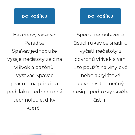
DO KOŠÍKU
DO KOŠÍKU
Bazénový vysavač
Speciálně potažená
Paradise
čisticí rukavice snadno
SpaVac jednoduše
vyčistí nečistoty z
vysaje nečistoty ze dna
povrchů vířivek a van.
vířivek a bazénů.
Lze použít na vinylové
Vysavač SpaVac
nebo akrylátové
pracuje na principu
povrchy. Jedinečný
podtlaku. Jednoduchá
design podložky skvěle
technologie, díky
čistí i...
které...