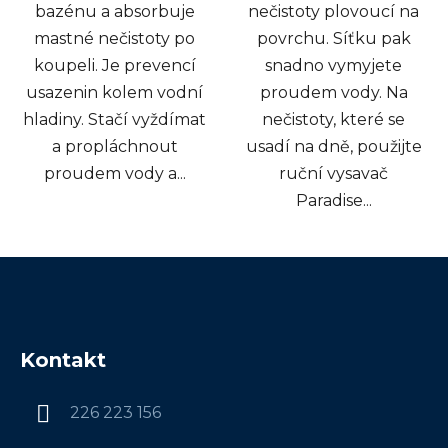
bazénu a absorbuje
nečistoty plovoucí na
mastné nečistoty po
povrchu. Síťku pak
koupeli. Je prevencí
snadno vymyjete
usazenin kolem vodní
proudem vody. Na
hladiny. Stačí vyždímat
nečistoty, které se
a propláchnout
usadí na dně, použijte
proudem vody a...
ruční vysavač
Paradise...
Z
á
Kontakt
p
a
226 223 156
t