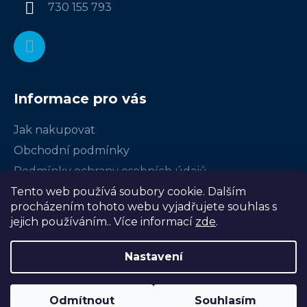
í
730 155 793
Informace pro vás
Jak nakupovat
Obchodní podmínky
Podmínky ochrany osobních údajů
Tento web používá soubory cookie. Dalším
Certifikace
procházením tohoto webu vyjadřujete souhlas s
Často kladené dotazy
jejich používáním.. Více informací
zde
.
Moje objednávka
Nastavení
Vytvořil Shoptet
Odmítnout
Souhlasím
Copyright 2026
Aquafinesse
. Všechna práva