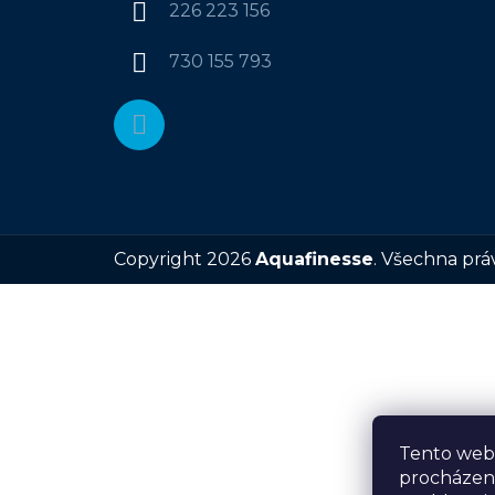
226 223 156
t
í
730 155 793
Copyright 2026
Aquafinesse
. Všechna prá
Tento web 
procházen