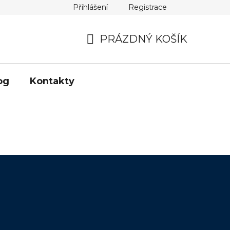
Přihlášení
Registrace
ladené dotazy
Moje objednávka
PRÁZDNÝ KOŠÍK
NÁKUPNÍ
KOŠÍK
og
Kontakty