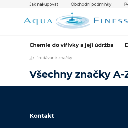
Přejít
Jak nakupovat
Obchodní podmínky
P
na
obsah
Chemie do vířivky a její údržba
D
Domů
/
Prodávané značky
Všechny značky A-
Z
á
Kontakt
p
a