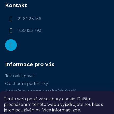
á
Kontakt
p
a
226 223 156
t
í
730 155 793
Informace pro vás
Jak nakupovat
Obchodní podmínky
Podmínky ochrany osobních údajů
Certifikace
Tento web používá soubory cookie. Dalším
procházením tohoto webu vyjadřujete souhlas s
Často kladené dotazy
jejich používáním.. Více informací
zde
.