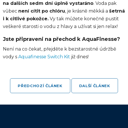
na dalších sedm dní úplně vystaráno
. Voda pak
vůbec
není cítit po chlóru
, je krásně měkká a
šetrná
i k citlivé pokožce.
Vy tak můžete konečně pustit
veškeré starosti o vodu z hlavy a užívat si jen relax!
Jste připraveni na přechod k AquaFinesse?
Není na co čekat, přejděte k bezstarostné údržbě
vody s
Aquafinesse Switch Kit
již dnes!
PŘEDCHOZÍ ČLÁNEK
DALŠÍ ČLÁNEK
Z