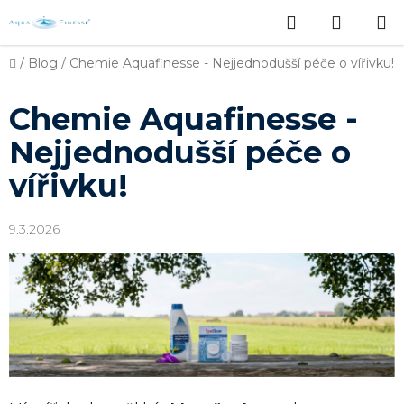
Přejít
Hledat
NÁKUP
na
obsah
KOŠÍK
Domů
/
Blog
/
Chemie Aquafinesse - Nejjednodušší péče o vířivku!
Chemie Aquafinesse -
Nejjednodušší péče o
vířivku!
9.3.2026