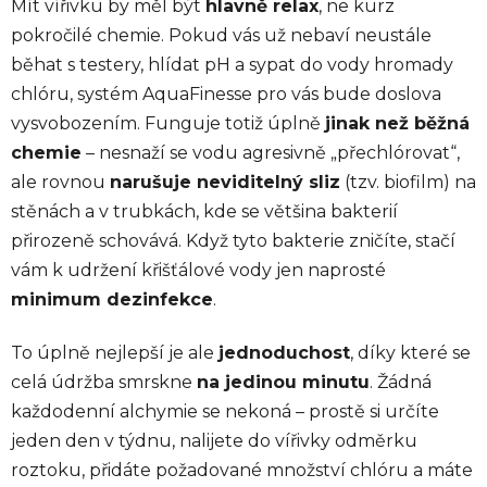
Mít vířivku by měl být
hlavně relax
, ne kurz
pokročilé chemie. Pokud vás už nebaví neustále
běhat s testery, hlídat pH a sypat do vody hromady
chlóru, systém AquaFinesse pro vás bude doslova
vysvobozením. Funguje totiž úplně
jinak než běžná
chemie
– nesnaží se vodu agresivně „přechlórovat“,
ale rovnou
narušuje neviditelný sliz
(tzv. biofilm) na
stěnách a v trubkách, kde se většina bakterií
přirozeně schovává. Když tyto bakterie zničíte, stačí
vám k udržení křišťálové vody jen naprosté
minimum dezinfekce
.
To úplně nejlepší je ale
jednoduchost
, díky které se
celá údržba smrskne
na jedinou minutu
. Žádná
každodenní alchymie se nekoná – prostě si určíte
jeden den v týdnu, nalijete do vířivky odměrku
roztoku, přidáte požadované množství chlóru a máte