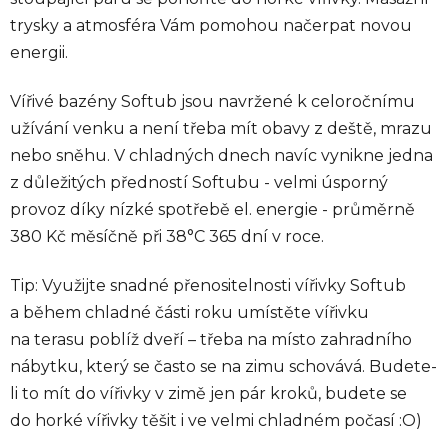
trysky a atmosféra Vám pomohou načerpat novou
energii.
Vířivé bazény Softub jsou navržené k celoročnímu
užívání venku a není třeba mít obavy z deště, mrazu
nebo sněhu. V chladných dnech navíc vynikne jedna
z důležitých předností Softubu - velmi úsporný
provoz díky nízké spotřebě el. energie - průměrně
380 Kč měsíčně při 38°C 365 dní v roce.
Tip: Využijte snadné přenositelnosti vířivky Softub
a během chladné části roku umístěte vířivku
na terasu poblíž dveří – třeba na místo zahradního
nábytku, který se často se na zimu schovává. Budete-
li to mít do vířivky v zimě jen pár kroků, budete se
do horké vířivky těšit i ve velmi chladném počasí :O)