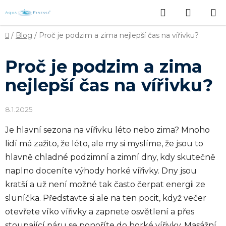
Přejít
Hledat
NÁKUP
na
obsah
KOŠÍK
Domů
/
Blog
/
Proč je podzim a zima nejlepší čas na vířivku?
Proč je podzim a zima
nejlepší čas na vířivku?
8.1.2025
Je hlavní sezona na vířivku léto nebo zima? Mnoho
lidí má zažito, že léto, ale my si myslíme, že jsou to
hlavně chladné podzimní a zimní dny, kdy skutečně
naplno doceníte výhody horké vířivky. Dny jsou
kratší a už není možné tak často čerpat energii ze
sluníčka. Představte si ale na ten pocit, když večer
otevřete víko vířivky a zapnete osvětlení a přes
stoupající páru se ponoříte do horké vířivky. Masážní